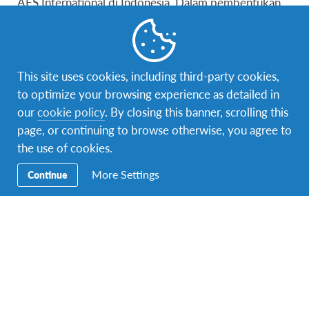
AFS International di Indonesia. Dalam pembentukan
program ini, Go Global Indonesia bekerja sama
dengan Campaign dan PIRAC.
Tujuan Program SDG PIPE 2019
This site uses cookies, including third-party cookies,
Tujuan utama dari SDG PIPE adalah memberikan
to optimize your browsing experience as detailed in
sarana bagi calon penggerak perubahan di seluruh
our
cookie policy
. By closing this banner, scrolling this
Indonesia untuk mengembangkan inovasi sosial
page, or continuing to browse otherwise, you agree to
mereka yang akan memberikan kontribusi yang berarti
the use of cookies.
terhadap komunitas yang terkait.
More Settings
Continue
Adapun objektif yang perlu dicapai dalam program ini,
antara lain:
Mendorong pemuda Indonesia untuk
mengembangkan budaya berinovasi, menghasilkan
ide unik untuk memecahkan masalah, dan memiliki
kepercayaan diri untuk memberikan solusi.
Menyadari potensi pemuda Indonesia sebagai